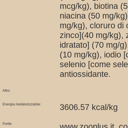
mcg/kg), biotina (
niacina (50 mg/kg),
mg/kg), cloruro di
zinco](40 mg/kg),
idratato] (70 mg/g)
(10 mg/kg), iodio [
selenio [come selen
antiossidante.
Altro:
Energia metabolizzabile:
3606.57 kcal/kg
Fonte:
www.zooplus.it, co