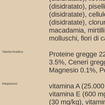
(disidratato), pisel
(disidratate), cellu
(disidratate), clorur
macadamia, mirtilli 
molluschi, fiori di 
Tabella Analitica:
Proteine gregge 2
3.5%, Ceneri greg
Magnesio 0.1%, Po
Integrazioni:
vitamina A (25.000 
vitamina E (600 mg
(30 mg/kg), vitami