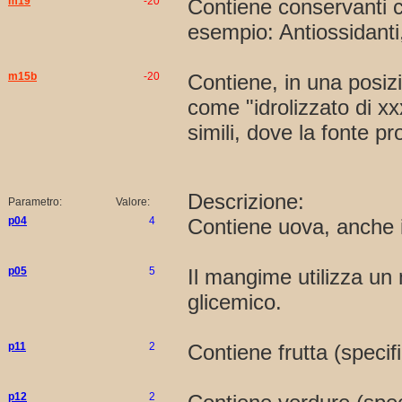
m19
-20
Contiene conservanti ch
esempio: Antiossidanti
m15b
-20
Contiene, in una posizi
come "idrolizzato di xxx
simili, dove la fonte pr
Descrizione:
Parametro:
Valore:
p04
4
Contiene uova, anche i
p05
5
Il mangime utilizza un 
glicemico.
p11
2
Contiene frutta (specifi
p12
2