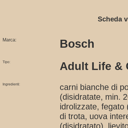
Scheda v
Marca:
Bosch
Tipo:
Adult Life &
Ingredienti:
carni bianche di p
(disidratate, min. 
idrolizzate, fegato
di trota, uova inte
(disidratato), lievi