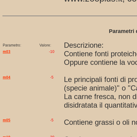
Parametri d
Descrizione:
Parametro:
Valore:
m03
-10
Contiene fonti proteich
Oppure contiene la voc
m04
-5
Le principali fonti di p
(specie animale)" o "Ca
La carne fresca, non di
disidratata il quantitat
m05
-5
Contiene grassi o oli n