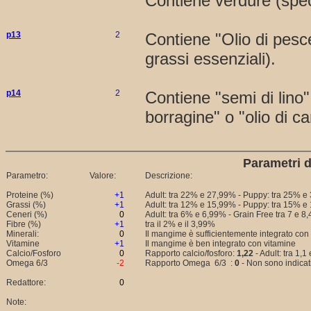
Contiene verdure (spec
p13
2
Contiene "Olio di pesc
grassi essenziali).
p14
2
Contiene "semi di lino" 
borragine" o "olio di can
Parametri d
Parametro:
Valore:
Descrizione:
Proteine (%)
+1
Adult: tra 22% e 27,99% - Puppy: tra 25% e 
Grassi (%)
+1
Adult: tra 12% e 15,99% - Puppy: tra 15% e 
Ceneri (%)
0
Adult: tra 6% e 6,99% - Grain Free tra 7 e 8
Fibre (%)
+1
tra il 2% e il 3,99%
Minerali:
0
Il mangime è sufficientemente integrato con
Vitamine
+1
Il mangime è ben integrato con vitamine
Calcio/Fosforo
0
Rapporto calcio/fosforo:
1,22
- Adult: tra 1,1
Omega 6/3
-2
Rapporto Omega 6/3 :
0
- Non sono indicati
Redattore:
0
Note: