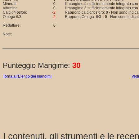
Minerali:
0
Il mangime è sufficientemente integrato con
Vitamine
0
Il mangime è sufficientemente integrato con
Calcio/Fosforo
-2
Rapporto calcio/fosforo:
0
- Non sono indicati
Omega 6/3
-2
Rapporto Omega 6/3 :
0
- Non sono indicati
Redattore:
0
Note:
Punteggio Mangime:
30
Torna all'Elenco dei mangimi
Vedi 
I contenuti, gli strumenti e le rece