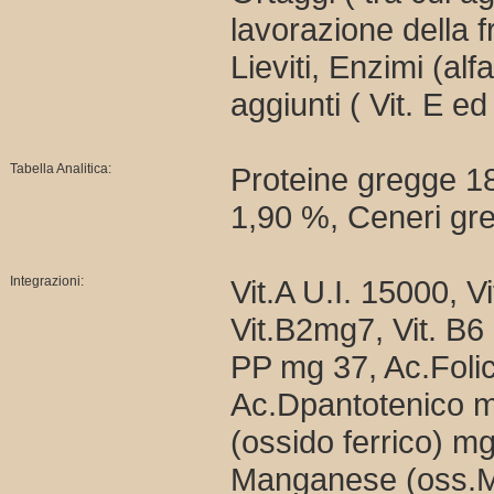
lavorazione della f
Lieviti, Enzimi (alf
aggiunti ( Vit. E e
Tabella Analitica:
Proteine gregge 18
1,90 %, Ceneri gr
Integrazioni:
Vit.A U.I. 15000, 
Vit.B2mg7, Vit. B6 
PP mg 37, Ac.Folic
Ac.Dpantotenico m
(ossido ferrico) 
Manganese (oss.Ma