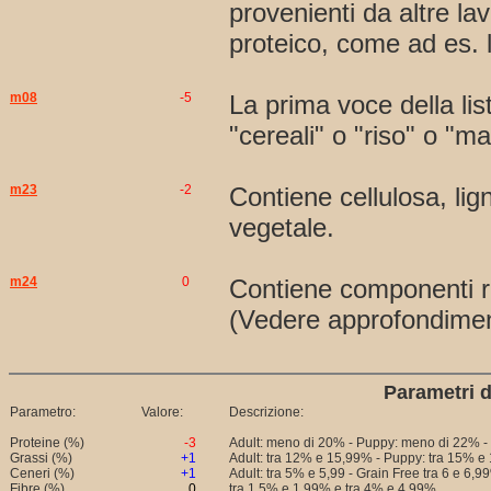
provenienti da altre la
proteico, come ad es. l
m08
-5
La prima voce della li
"cereali" o "riso" o "ma
m23
-2
Contiene cellulosa, ligni
vegetale.
m24
0
Contiene componenti rit
(Vedere approfondime
Parametri d
Parametro:
Valore:
Descrizione:
Proteine (%)
-3
Adult: meno di 20% - Puppy: meno di 22% -
Grassi (%)
+1
Adult: tra 12% e 15,99% - Puppy: tra 15% e 
Ceneri (%)
+1
Adult: tra 5% e 5,99 - Grain Free tra 6 e 6,9
Fibre (%)
0
tra 1,5% e 1,99% e tra 4% e 4,99%