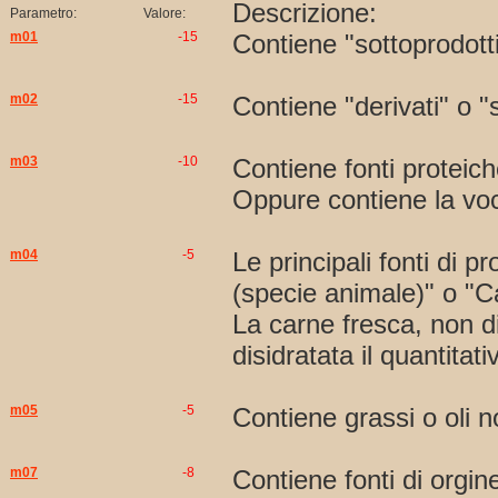
Descrizione:
Parametro:
Valore:
m01
-15
Contiene "sottoprodotti
m02
-15
Contiene "derivati" o "
m03
-10
Contiene fonti proteich
Oppure contiene la voc
m04
-5
Le principali fonti di p
(specie animale)" o "Ca
La carne fresca, non di
disidratata il quantitat
m05
-5
Contiene grassi o oli n
m07
-8
Contiene fonti di orgin